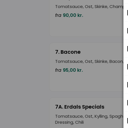
Tomatsauce, Ost, Skinke, Champi
fra
90,00 kr.
7. Bacone
Tomatsauce, Ost, Skinke, Bacon, 
fra
95,00 kr.
7A. Erdals Specials
Tomatsauce, Ost, Kylling, Spaghett
Dressing, Chili