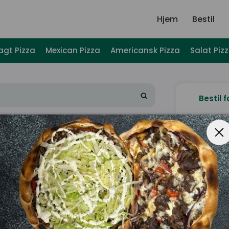
Hjem
Bestil
agt Pizza
Mexican Pizza
Americansk Pizza
Salat Piz
Bestil f
U
Ønske
Subtotal