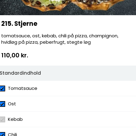
Pose
Servicege
Leverings
215. Stjerne
Total
tomatsauce, ost, kebab, chili på pizza, champignon,
hvidløg på pizza, peberfrugt, stegte løg
110,00 kr.
a, champignon, hvidløg på pizza,
Standardindhold
Tomatsauce
bab, Chili, Champignon, Hvidløg,
Ost
ise, Champignon, Chili I Bæger, Chili På
 Bæger, Hvidløg På Pizza, Hvidløgolie I
Kebab
dløgsdressing På Pizza, Hvidløgsolie På
inger, Nachos, Oliven, Peberfrugt, Pesto,
hetti, Tacosauce, Tomatsauce, Tunfisk,
Chili