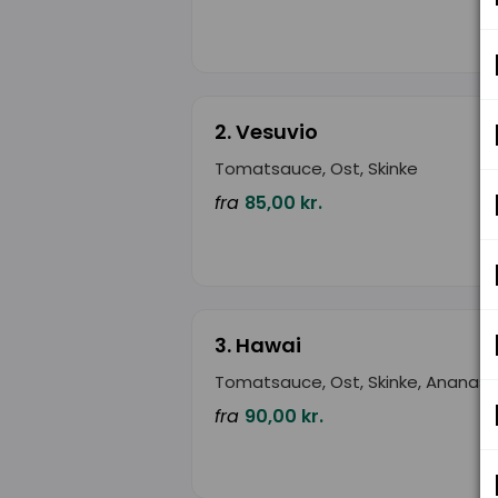
2. Vesuvio
Tomatsauce, Ost, Skinke
fra
85,00 kr.
3. Hawai
Tomatsauce, Ost, Skinke, Ananas
fra
90,00 kr.