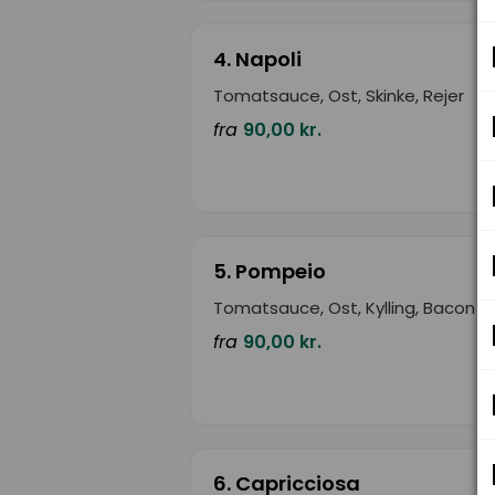
4. Napoli
Tomatsauce, Ost, Skinke, Rejer
fra
90,00 kr.
5. Pompeio
Tomatsauce, Ost, Kylling, Bacon
fra
90,00 kr.
6. Capricciosa