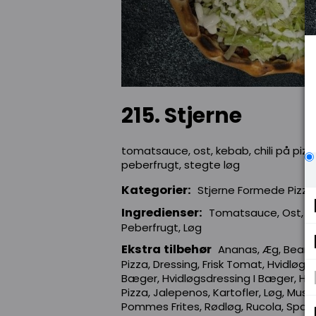
215. Stjerne
tomatsauce, ost, kebab, chili på pizz
peberfrugt, stegte løg
Kategorier:
Stjerne Formede Pizza
Ingredienser:
Tomatsauce, Ost, Ke
Peberfrugt, Løg
Ekstra tilbehør
Ananas, Æg, Bearna
Pizza, Dressing, Frisk Tomat, Hvidløg I
Bæger, Hvidløgsdressing I Bæger, Hvi
Pizza, Jalepenos, Kartofler, Løg, Musl
Pommes Frites, Rødløg, Rucola, Spag