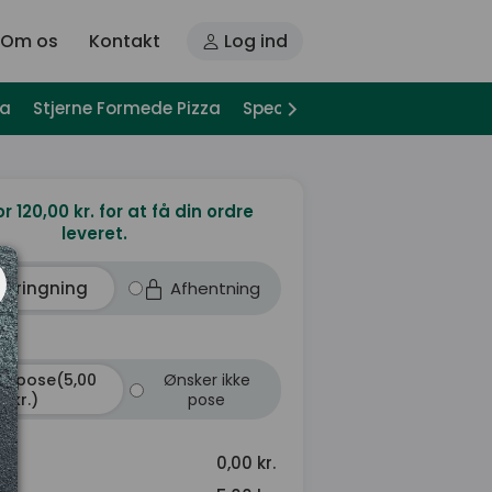
Om os
Kontakt
Log ind
za
Stjerne Formede Pizza
Special Pizza
Pizza Sandwi
or 120,00 kr. for at få din ordre
leveret.
dbringning
Afhentning
r pose(5,00
Ønsker ikke
kr.)
pose
0,00 kr.