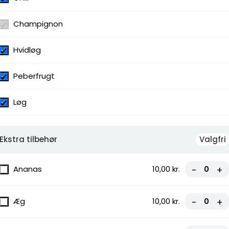
t, Gorgonzola, Kødbolle, Kødboller,
Lufttørret Skinke, Oksefilet, Ost,
 Skinke
Champignon
Hvidløg
Peberfrugt
Løg
Ekstra tilbehør
Valgfri
Ananas
10,00 kr.
-
+
Æg
10,00 kr.
-
+
urger