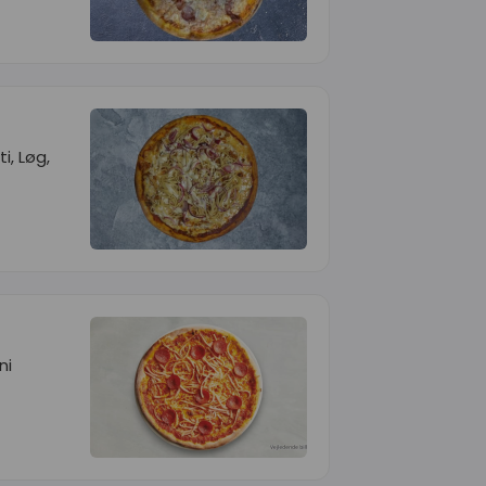
i, Løg,
ni