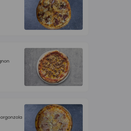
gnon
Gorgonzola