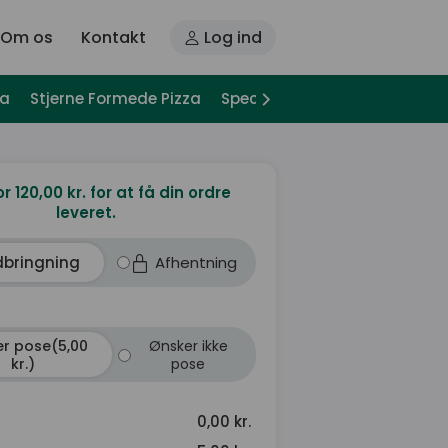
Om os
Kontakt
Log ind
za
Stjerne Formede Pizza
Special Pizza
Pizza Sandwi
or 120,00 kr. for at få din ordre
leveret.
dbringning
Afhentning
r pose(5,00
Ønsker ikke
kr.)
pose
0,00 kr.