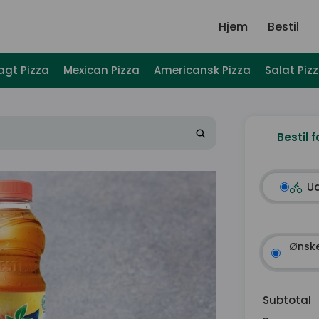
Hjem
Bestil
agt Pizza
Mexican Pizza
Americansk Pizza
Salat Piz
Bestil f
U
Ønske
Subtotal