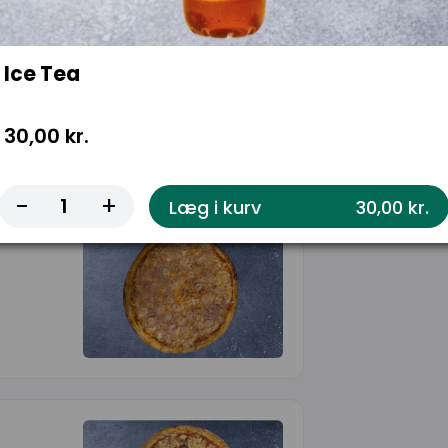
Ice Tea
30,00 kr.
-
+
Læg i kurv
30,00 kr.