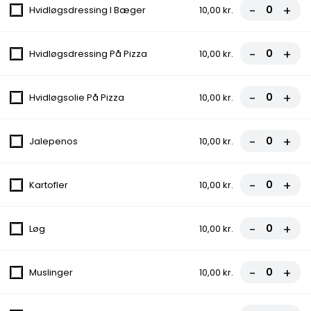
-
+
fra
80,00 kr.
Hvidløgsdressing I Bæger
10,00 kr.
2. Vesuvio
-
+
Hvidløgsdressing På Pizza
10,00 kr.
Tomatsauce, Ost, Skinke
fra
85,00 kr.
-
+
Hvidløgsolie På Pizza
10,00 kr.
3. Hawai
-
+
Jalepenos
10,00 kr.
Tomatsauce, Ost, Skinke, Ananas
fra
90,00 kr.
-
+
Kartofler
10,00 kr.
4. Napoli
-
+
Løg
10,00 kr.
Tomatsauce, Ost, Skinke, Rejer
fra
90,00 kr.
-
+
Muslinger
10,00 kr.
5. Pompeio