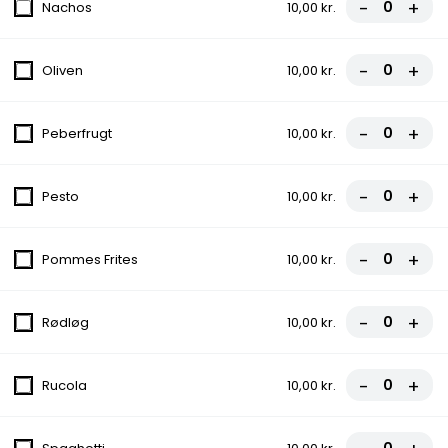
-
+
Nachos
10,00 kr.
Tomatsauce, Ost, Kylling, Bacon
fra
90,00 kr.
-
+
Oliven
10,00 kr.
6. Capricciosa
-
+
Peberfrugt
10,00 kr.
Tomatsauce, Ost, Skinke, Champignon
fra
90,00 kr.
-
+
Pesto
10,00 kr.
7. Bacone
-
+
Pommes Frites
10,00 kr.
Tomatsauce, Ost, Skinke, Bacon,
Gorgonzola
fra
95,00 kr.
-
+
Rødløg
10,00 kr.
7A. Erdals Specials
-
+
Rucola
10,00 kr.
Tomatsauce, Ost, Kylling, Spaghetti, Løg,
Dressing, Chili
fra
110,00 kr.