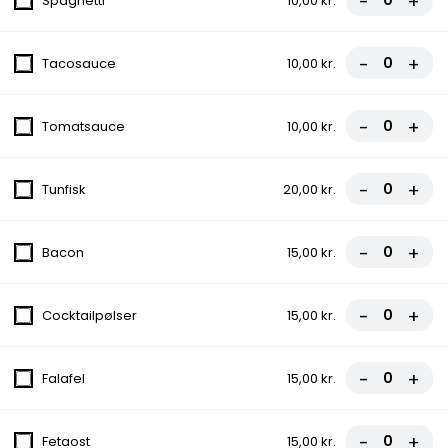
-
+
Spaghetti
10,00 kr.
8. City Pizza
-
+
Tacosauce
10,00 kr.
Tomatsauce, Ost, Skinke, Pepperoni
fra
95,00 kr.
-
+
Tomatsauce
10,00 kr.
9. Quattro Stagioni
-
+
Tunfisk
20,00 kr.
Tomatsauce, Ost, Skinke, Bacon,
Champignon, Løg
-
+
fra
100,00 kr.
Bacon
15,00 kr.
10. Amigos
-
+
Cocktailpølser
15,00 kr.
Tomatsauce, Ost, Bacon, Kebab,
Cocktailpølser, Pepperoni
-
+
Falafel
15,00 kr.
fra
110,00 kr.
11. Vegetariana
-
+
Fetaost
15,00 kr.