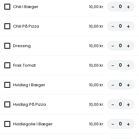
-
+
Chili I Bæger
10,00 kr.
Menu 4 - Hj. Pitabrød
-
+
Chili På Pizza
10,00 kr.
135,00 kr.
-
+
Dressing
10,00 kr.
Menu 5 - Grill Kylling
-
+
Frisk Tomat
10,00 kr.
135,00 kr.
-
+
Hvidløg I Bæger
10,00 kr.
Italiensk Pizza
-
+
Hvidløg På Pizza
10,00 kr.
Alle pizzaer kan også fås som fuldkorn og glutenfri.
-
+
Hvidløgolie I Bæger
10,00 kr.
1. Margherita
Tomatsauce, Ost