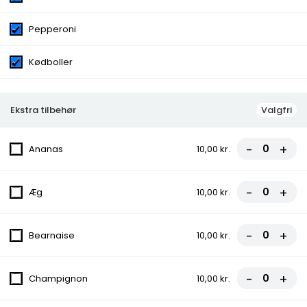
Pepperoni
Kødboller
Menuer
Menu 1 - Hj. Classic Burger
Ekstra tilbehør
Valgfri
135,00 kr.
-
+
Ananas
10,00 kr.
Menu 2 - Hj. Classic Mega
-
+
Æg
10,00 kr.
Burger
145,00 kr.
-
+
Bearnaise
10,00 kr.
Menu 3 - Hjm. Durum
-
+
Champignon
10,00 kr.
135,00 kr.