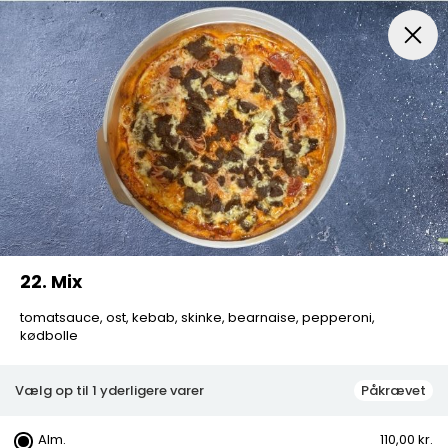
Menuer
Italiensk Pizza
Indbagt Pizza
Mexican Pi
22. Mix
tomatsauce, ost, kebab, skinke, bearnaise, pepperoni,
kødbolle
Vælg op til 1 yderligere varer
Påkrævet
Alm.
110,00 kr.