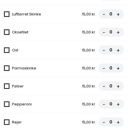
15. Mazlum
-
+
Lufttørret Skinke
15,00 kr.
Tomatsauce, Ost, Kebab, Champignon,
Gorgonzola, Løg
-
+
Oksefilet
15,00 kr.
fra
100,00 kr.
-
+
16. Laudrup
Ost
15,00 kr.
Tomatsauce, Ost, Skinke, Bacon, Løg,
Pepperoni, Æg
-
+
Parmaskinke
15,00 kr.
fra
110,00 kr.
-
+
Pølser
15,00 kr.
16a. Emo
Tomatsauce, Ost, Kebab, Kylling,
Champignon, Peberfrugt, Kødboller
-
+
Pepperoni
15,00 kr.
fra
110,00 kr.
-
+
Rejer
15,00 kr.
16b. Pilot