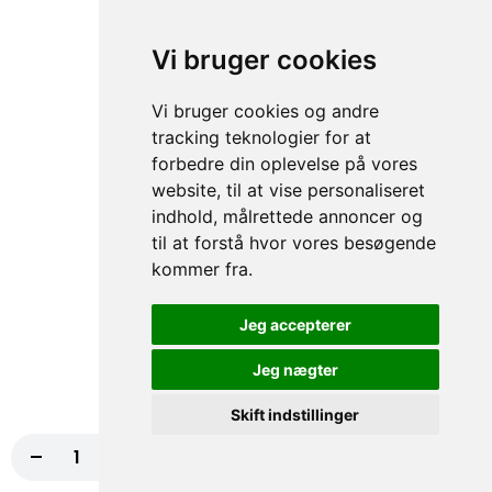
67. Kebab
Vi bruger cookies
50,00 kr.
Vi bruger cookies og andre
tracking teknologier for at
forbedre din oplevelse på vores
68. Skinke
website, til at vise personaliseret
50,00 kr.
indhold, målrettede annoncer og
til at forstå hvor vores besøgende
kommer fra.
69. Kylling
Jeg accepterer
50,00 kr.
Jeg nægter
Skift indstillinger
70. Falafel
-
+
Læg i kurv
110,00 kr.
50,00 kr.