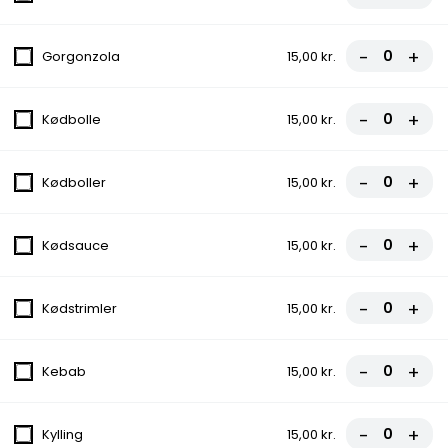
Tomatsauce, Ost, Ananas, Champignon,
Løg, Oliven
-
+
Gorgonzola
15,00 kr.
fra
100,00 kr.
12. First Food
-
+
Kødbolle
15,00 kr.
Tomatsauce, Ost, Pepperoni
fra
85,00 kr.
-
+
Kødboller
15,00 kr.
13. Italiana
-
+
Kødsauce
15,00 kr.
Tomatsauce, Ost, Kødsauce, Løg
fra
90,00 kr.
-
+
Kødstrimler
15,00 kr.
14. Gourmet
-
+
Kebab
15,00 kr.
Tomatsauce, Ost, Skinke, Bacon,
Cocktailpølser
-
+
Kylling
15,00 kr.
fra
100,00 kr.