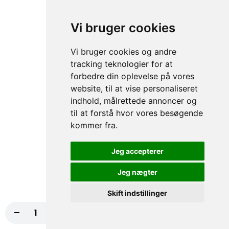
Vi bruger cookies
67. Kebab
50,00 kr.
Vi bruger cookies og andre
tracking teknologier for at
forbedre din oplevelse på vores
website, til at vise personaliseret
68. Skinke
indhold, målrettede annoncer og
50,00 kr.
til at forstå hvor vores besøgende
kommer fra.
Jeg accepterer
69. Kylling
50,00 kr.
Jeg nægter
Skift indstillinger
-
+
Læg i kurv
105,00 kr.
70. Falafel