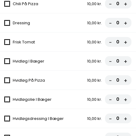
-
+
Chili På Pizza
10,00 kr.
-
+
Dressing
10,00 kr.
Menu 4 - Hj. Pitabrød
135,00 kr.
-
+
Frisk Tomat
10,00 kr.
-
+
Hvidløg I Bæger
10,00 kr.
Menu 5 - Grill Kylling
135,00 kr.
-
+
Hvidløg På Pizza
10,00 kr.
-
+
Hvidløgolie I Bæger
10,00 kr.
Italiensk Pizza
Alle pizzaer kan også fås som fuldkorn og glutenfri.
-
+
Hvidløgsdressing I Bæger
10,00 kr.
1. Margherita