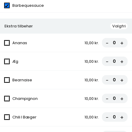
Ost, Parmaskinke, Pølser, Pepperoni, Rejer, Skinke
Barbequesauce
Ekstra tilbehør
Valgfri
Menuer
-
+
Ananas
10,00 kr.
Menu 1 - Hj. Classic Burger
135,00 kr.
-
+
Æg
10,00 kr.
-
+
Bearnaise
10,00 kr.
Menu 2 - Hj. Classic Mega
Burger
-
+
Champignon
10,00 kr.
145,00 kr.
-
+
Chili I Bæger
10,00 kr.
Menu 3 - Hjm. Durum
135,00 kr.