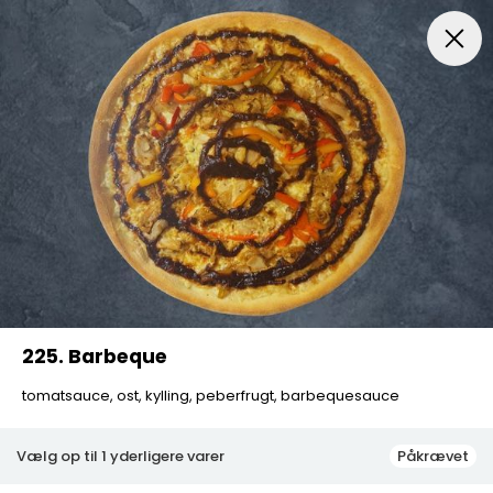
Menuer
Italiensk Pizza
Indbagt Pizza
Mexican Pi
225. Barbeque
tomatsauce, ost, kylling, peberfrugt, barbequesauce
Vælg op til 1 yderligere varer
Påkrævet