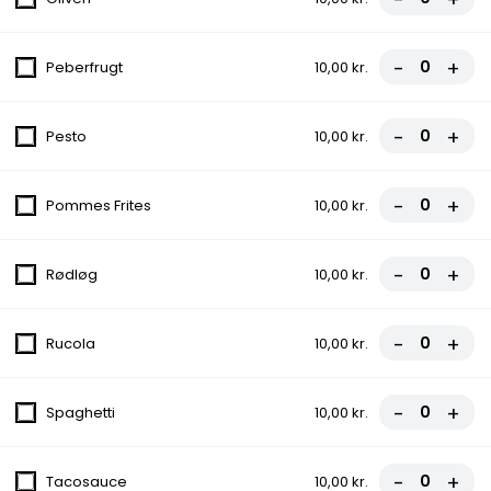
5. Pompeio
Tomatsauce, Ost, Kylling, Bacon
-
+
Peberfrugt
10,00 kr.
fra
90,00 kr.
-
+
Pesto
10,00 kr.
6. Capricciosa
Tomatsauce, Ost, Skinke, Champignon
-
+
Pommes Frites
10,00 kr.
fra
90,00 kr.
-
+
Rødløg
10,00 kr.
7. Bacone
Tomatsauce, Ost, Skinke, Bacon,
Gorgonzola
-
+
Rucola
10,00 kr.
fra
95,00 kr.
-
+
Spaghetti
10,00 kr.
7A. Erdals Specials
Tomatsauce, Ost, Kylling, Spaghetti, Løg,
-
+
Dressing, Chili
Tacosauce
10,00 kr.