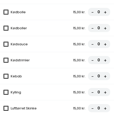
11. Vegetariana
Tomatsauce, Ost, Ananas, Champignon,
-
+
Kødbolle
15,00 kr.
Løg, Oliven
fra
100,00 kr.
-
+
Kødboller
15,00 kr.
12. First Food
Tomatsauce, Ost, Pepperoni
-
+
Kødsauce
15,00 kr.
fra
85,00 kr.
-
+
Kødstrimler
15,00 kr.
13. Italiana
Tomatsauce, Ost, Kødsauce, Løg
-
+
Kebab
15,00 kr.
fra
90,00 kr.
-
+
Kylling
15,00 kr.
14. Gourmet
Tomatsauce, Ost, Skinke, Bacon,
-
+
Lufttørret Skinke
15,00 kr.
Cocktailpølser