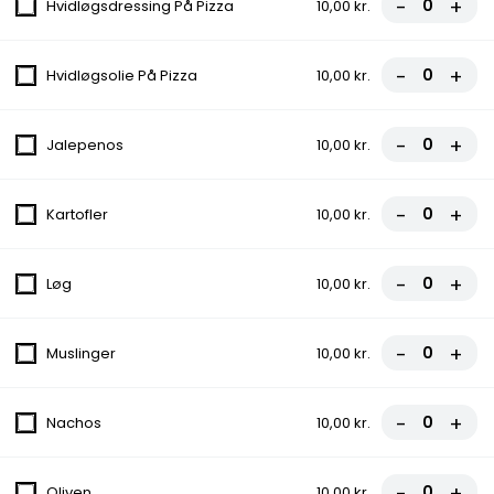
-
+
Tomatsauce, Ost
Hvidløgsdressing På Pizza
10,00 kr.
fra
80,00 kr.
-
+
Hvidløgsolie På Pizza
10,00 kr.
2. Vesuvio
Tomatsauce, Ost, Skinke
-
+
Jalepenos
10,00 kr.
fra
85,00 kr.
-
+
Kartofler
10,00 kr.
3. Hawai
Tomatsauce, Ost, Skinke, Ananas
-
+
Løg
10,00 kr.
fra
90,00 kr.
-
+
Muslinger
10,00 kr.
4. Napoli
Tomatsauce, Ost, Skinke, Rejer
-
+
Nachos
10,00 kr.
fra
90,00 kr.
-
+
Oliven
10,00 kr.