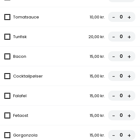
fra
110,00 kr.
-
+
Tomatsauce
10,00 kr.
8. City Pizza
Tomatsauce, Ost, Skinke, Pepperoni
-
+
Tunfisk
20,00 kr.
fra
95,00 kr.
-
+
Bacon
15,00 kr.
9. Quattro Stagioni
Tomatsauce, Ost, Skinke, Bacon,
-
+
Champignon, Løg
Cocktailpølser
15,00 kr.
fra
100,00 kr.
-
+
Falafel
15,00 kr.
10. Amigos
Tomatsauce, Ost, Bacon, Kebab,
-
+
Fetaost
15,00 kr.
Cocktailpølser, Pepperoni
fra
110,00 kr.
-
+
Gorgonzola
15,00 kr.