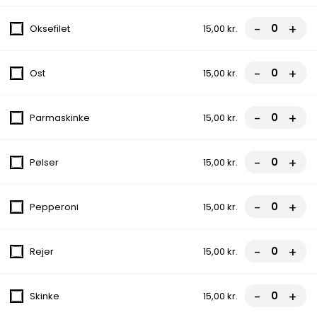
fra
100,00 kr.
-
+
Oksefilet
15,00 kr.
15. Mazlum
Tomatsauce, Ost, Kebab, Champignon,
-
+
Ost
15,00 kr.
Gorgonzola, Løg
fra
100,00 kr.
-
+
Parmaskinke
15,00 kr.
16. Laudrup
Tomatsauce, Ost, Skinke, Bacon, Løg,
-
+
Pølser
15,00 kr.
Pepperoni, Æg
fra
110,00 kr.
-
+
Pepperoni
15,00 kr.
16a. Emo
-
+
Rejer
15,00 kr.
Tomatsauce, Ost, Kebab, Kylling,
Champignon, Peberfrugt, Kødboller
fra
110,00 kr.
-
+
Skinke
15,00 kr.