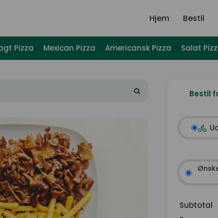
Hjem
Bestil
agt Pizza
Mexican Pizza
Americansk Pizza
Salat Piz
Bestil f
U
Ønske
Subtotal