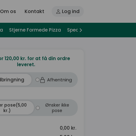
Om os
Kontakt
Log ind
za
Stjerne Formede Pizza
Special Pizza
Pizza Sandwi
or 120,00 kr. for at få din ordre
leveret.
dbringning
Afhentning
r pose(5,00
Ønsker ikke
kr.)
pose
0,00 kr.