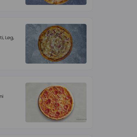
i, Løg,
ni