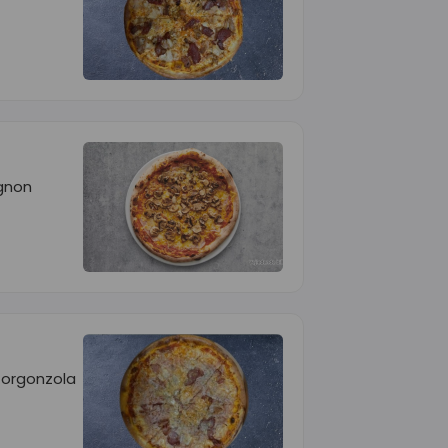
gnon
Gorgonzola