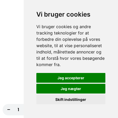
70. Falafel
Vi bruger cookies
50,00 kr.
Vi bruger cookies og andre
tracking teknologier for at
forbedre din oplevelse på vores
71. Tun
website, til at vise personaliseret
50,00 kr.
indhold, målrettede annoncer og
til at forstå hvor vores besøgende
kommer fra.
105. Rejer
Jeg accepterer
50,00 kr.
Jeg nægter
Skift indstillinger
106. Mix
-
+
Læg i kurv
85,00 kr.
Kebab, Kylling