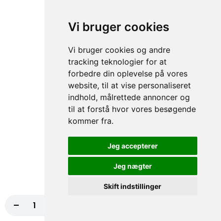
Vi bruger cookies
70. Falafel
50,00 kr.
Vi bruger cookies og andre
tracking teknologier for at
forbedre din oplevelse på vores
website, til at vise personaliseret
71. Tun
indhold, målrettede annoncer og
50,00 kr.
til at forstå hvor vores besøgende
kommer fra.
Jeg accepterer
105. Rejer
Jeg nægter
50,00 kr.
Skift indstillinger
-
+
Læg i kurv
85,00 kr.
106. Mix