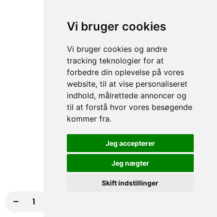
69. Kylling
50,00 kr.
Vi bruger cookies
Vi bruger cookies og andre
70. Falafel
tracking teknologier for at
forbedre din oplevelse på vores
50,00 kr.
website, til at vise personaliseret
indhold, målrettede annoncer og
til at forstå hvor vores besøgende
kommer fra.
71. Tun
50,00 kr.
Jeg accepterer
Jeg nægter
105. Rejer
Skift indstillinger
50,00 kr.
-
+
Læg i kurv
110,00 kr.