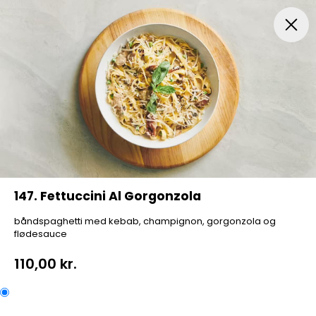
Menuer
Italiensk Pizza
Indbagt Pizza
Mexican Pi
147. Fettuccini Al Gorgonzola
båndspaghetti med kebab, champignon, gorgonzola og
flødesauce
110,00 kr.