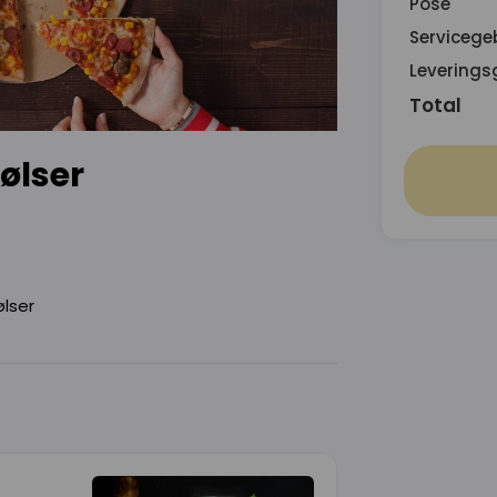
Pose
Servicege
Leverings
Total
Pølser
lser