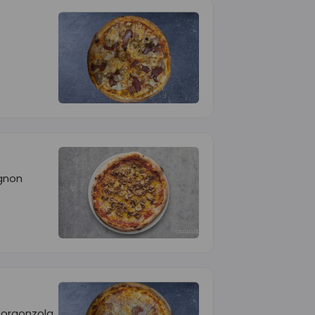
gnon
Gorgonzola