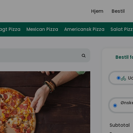
Hjem
Bestil
agt Pizza
Mexican Pizza
Americansk Pizza
Salat Piz
Bestil f
U
Ønske
Subtotal