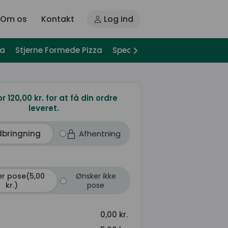
Om os
Kontakt
Log ind
za
Stjerne Formede Pizza
Special Pizza
Pizza Sandwi
or 120,00 kr. for at få din ordre
leveret.
dbringning
Afhentning
r pose(5,00
Ønsker ikke
kr.)
pose
0,00 kr.