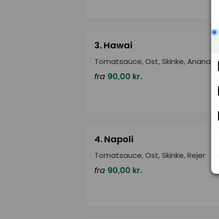
3. Hawai
Tomatsauce, Ost, Skinke, Ananas
fra
90,00 kr.
4. Napoli
Tomatsauce, Ost, Skinke, Rejer
fra
90,00 kr.