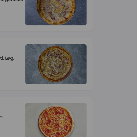
i, Løg,
ni