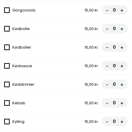
Løg, Oliven
-
+
Gorgonzola
15,00 kr.
fra
100,00 kr.
12. First Food
-
+
Kødbolle
15,00 kr.
Tomatsauce, Ost, Pepperoni
fra
85,00 kr.
-
+
Kødboller
15,00 kr.
13. Italiana
-
+
Kødsauce
15,00 kr.
Tomatsauce, Ost, Kødsauce, Løg
fra
90,00 kr.
-
+
Kødstrimler
15,00 kr.
14. Gourmet
-
+
Kebab
15,00 kr.
Tomatsauce, Ost, Skinke, Bacon,
Cocktailpølser
-
+
Kylling
15,00 kr.
fra
100,00 kr.