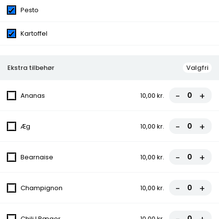
Pesto
Kartoffel
Menuer
Menu 1 - Hj. Classic Burger
Ekstra tilbehør
Valgfri
135,00 kr.
-
+
Ananas
10,00 kr.
Menu 2 - Hj. Classic Mega
-
+
Æg
10,00 kr.
Burger
145,00 kr.
-
+
Bearnaise
10,00 kr.
Menu 3 - Hjm. Durum
-
+
Champignon
10,00 kr.
135,00 kr.
Chili I Bæger
10,00 kr.