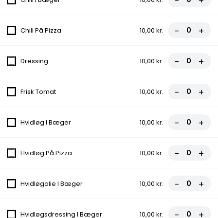
-
+
Menu 4 - Hj. Pitabrød
-
+
Chili På Pizza
10,00 kr.
135,00 kr.
-
+
Dressing
10,00 kr.
Menu 5 - Grill Kylling
-
+
Frisk Tomat
10,00 kr.
135,00 kr.
-
+
Hvidløg I Bæger
10,00 kr.
Italiensk Pizza
-
+
Hvidløg På Pizza
10,00 kr.
Alle pizzaer kan også fås som fuldkorn og glutenfri.
-
+
1. Margherita
Hvidløgolie I Bæger
10,00 kr.
Tomatsauce, Ost
fra
80,00 kr.
-
+
Hvidløgsdressing I Bæger
10,00 kr.