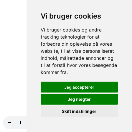
67. Kebab
50,00 kr.
Vi bruger cookies
Vi bruger cookies og andre
tracking teknologier for at
68. Skinke
forbedre din oplevelse på vores
50,00 kr.
website, til at vise personaliseret
indhold, målrettede annoncer og
til at forstå hvor vores besøgende
kommer fra.
69. Kylling
50,00 kr.
Jeg accepterer
Jeg nægter
Skift indstillinger
70. Falafel
-
+
50,00 kr.
Læg i kurv
105,00 kr.