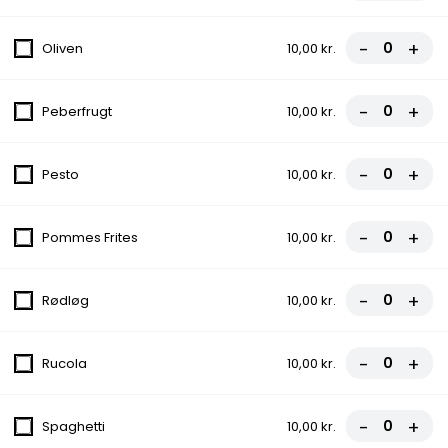
Tomatsauce, Ost, Kylling, Bacon
fra
90,00 kr.
-
+
Oliven
10,00 kr.
6. Capricciosa
-
+
Peberfrugt
10,00 kr.
Tomatsauce, Ost, Skinke, Champignon
fra
90,00 kr.
-
+
Pesto
10,00 kr.
7. Bacone
-
+
Pommes Frites
10,00 kr.
Tomatsauce, Ost, Skinke, Bacon,
Gorgonzola
fra
95,00 kr.
-
+
Rødløg
10,00 kr.
7A. Erdals Specials
-
+
Rucola
10,00 kr.
Tomatsauce, Ost, Kylling, Spaghetti, Løg,
Dressing, Chili
fra
110,00 kr.
-
+
Spaghetti
10,00 kr.