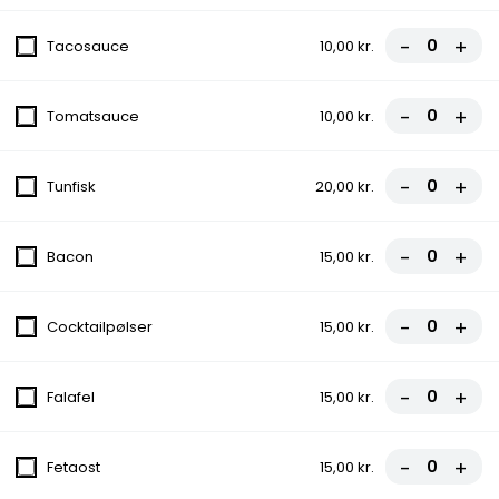
8. City Pizza
-
+
Tacosauce
10,00 kr.
Tomatsauce, Ost, Skinke, Pepperoni
fra
95,00 kr.
-
+
Tomatsauce
10,00 kr.
9. Quattro Stagioni
-
+
Tunfisk
20,00 kr.
Tomatsauce, Ost, Skinke, Bacon,
Champignon, Løg
fra
100,00 kr.
-
+
Bacon
15,00 kr.
10. Amigos
-
+
Cocktailpølser
15,00 kr.
Tomatsauce, Ost, Bacon, Kebab,
Cocktailpølser, Pepperoni
-
+
Falafel
15,00 kr.
fra
110,00 kr.
11. Vegetariana
-
+
Fetaost
15,00 kr.
Tomatsauce, Ost, Ananas, Champignon,