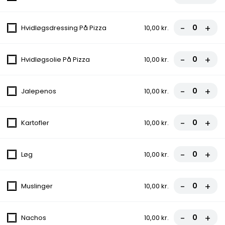
2. Vesuvio
-
+
Hvidløgsdressing På Pizza
10,00 kr.
Tomatsauce, Ost, Skinke
fra
85,00 kr.
-
+
Hvidløgsolie På Pizza
10,00 kr.
3. Hawai
-
+
Jalepenos
10,00 kr.
Tomatsauce, Ost, Skinke, Ananas
fra
90,00 kr.
-
+
Kartofler
10,00 kr.
4. Napoli
-
+
Løg
10,00 kr.
Tomatsauce, Ost, Skinke, Rejer
fra
90,00 kr.
-
+
Muslinger
10,00 kr.
5. Pompeio
-
+
Nachos
10,00 kr.