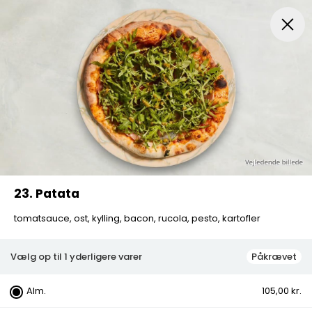
Menuer
Italiensk Pizza
Indbagt Pizza
Mexican Pi
23. Patata
tomatsauce, ost, kylling, bacon, rucola, pesto, kartofler
Vælg op til 1 yderligere varer
Påkrævet
Alm.
105,00 kr.