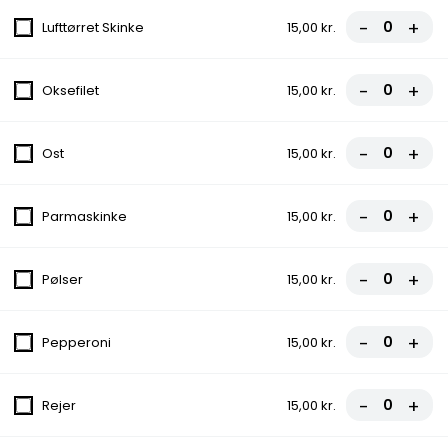
15. Mazlum
-
+
Lufttørret Skinke
15,00 kr.
Tomatsauce, Ost, Kebab, Champignon,
Gorgonzola, Løg
-
+
Oksefilet
15,00 kr.
fra
100,00 kr.
16. Laudrup
-
+
Ost
15,00 kr.
Tomatsauce, Ost, Skinke, Bacon, Løg,
Pepperoni, Æg
-
+
Parmaskinke
15,00 kr.
fra
110,00 kr.
-
+
Pølser
15,00 kr.
16a. Emo
Tomatsauce, Ost, Kebab, Kylling,
Champignon, Peberfrugt, Kødboller
-
+
Pepperoni
15,00 kr.
fra
110,00 kr.
-
+
Rejer
15,00 kr.
16b. Pilot
Tomatsauce, Ost, Kebab, Bacon,