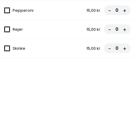
Tomatsauce, Ost, Kebab, Champignon,
-
+
Pepperoni
15,00 kr.
Gorgonzola, Løg
fra
100,00 kr.
-
+
Rejer
15,00 kr.
16. Laudrup
Tomatsauce, Ost, Skinke, Bacon, Løg,
-
+
Skinke
15,00 kr.
Pepperoni, Æg
fra
110,00 kr.
16a. Emo
Tomatsauce, Ost, Kebab, Kylling,
Champignon, Peberfrugt, Kødboller
fra
110,00 kr.
16b. Pilot
Tomatsauce, Ost, Kebab, Bacon,
Kødboller