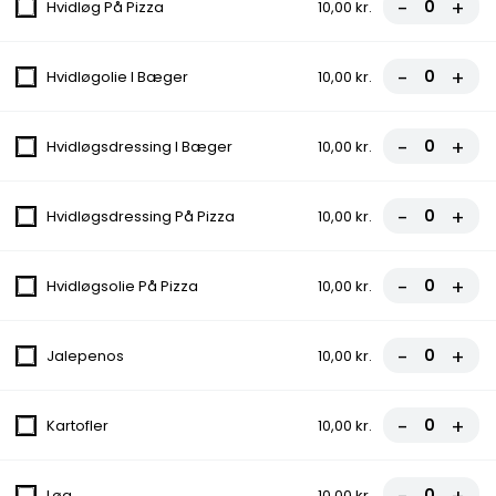
-
+
Hvidløg På Pizza
10,00 kr.
Menu 4 - Hj. Pitabrød
135,00 kr.
-
+
Hvidløgolie I Bæger
10,00 kr.
-
+
Hvidløgsdressing I Bæger
10,00 kr.
Menu 5 - Grill Kylling
135,00 kr.
-
+
Hvidløgsdressing På Pizza
10,00 kr.
-
+
Hvidløgsolie På Pizza
10,00 kr.
Italiensk Pizza
Alle pizzaer kan også fås som fuldkorn og glutenfri.
-
+
Jalepenos
10,00 kr.
1. Margherita
Tomatsauce, Ost
-
+
Kartofler
10,00 kr.
fra
80,00 kr.
Løg
10,00 kr.