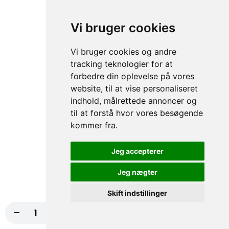
50,00 kr.
Vi bruger cookies
Vi bruger cookies og andre
68. Skinke
tracking teknologier for at
50,00 kr.
forbedre din oplevelse på vores
website, til at vise personaliseret
indhold, målrettede annoncer og
til at forstå hvor vores besøgende
69. Kylling
kommer fra.
50,00 kr.
Jeg accepterer
Jeg nægter
70. Falafel
Skift indstillinger
50,00 kr.
-
+
Læg i kurv
110,00 kr.