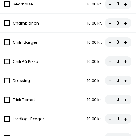
-
+
Bearnaise
10,00 kr.
Menuer
-
+
Champignon
10,00 kr.
Menu 1 - Hj. Classic Burger
135,00 kr.
-
+
Chili I Bæger
10,00 kr.
-
+
Chili På Pizza
10,00 kr.
Menu 2 - Hj. Classic Mega
Burger
-
+
Dressing
10,00 kr.
145,00 kr.
-
+
Frisk Tomat
10,00 kr.
Menu 3 - Hjm. Durum
135,00 kr.
-
+
Hvidløg I Bæger
10,00 kr.