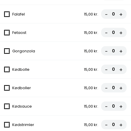
8. City Pizza
Tomatsauce, Ost, Skinke, Pepperoni
-
+
Falafel
15,00 kr.
fra
95,00 kr.
-
+
Fetaost
15,00 kr.
9. Quattro Stagioni
Tomatsauce, Ost, Skinke, Bacon,
Champignon, Løg
-
+
Gorgonzola
15,00 kr.
fra
100,00 kr.
-
+
Kødbolle
15,00 kr.
10. Amigos
Tomatsauce, Ost, Bacon, Kebab,
-
+
Kødboller
15,00 kr.
Cocktailpølser, Pepperoni
fra
110,00 kr.
-
+
Kødsauce
15,00 kr.
11. Vegetariana
Tomatsauce, Ost, Ananas, Champignon,
-
+
Kødstrimler
15,00 kr.
Løg, Oliven