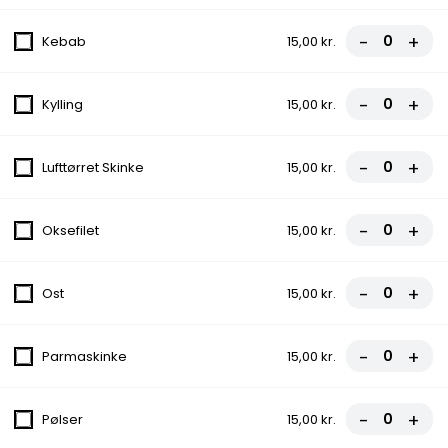
fra
100,00 kr.
-
+
Kebab
15,00 kr.
12. First Food
Tomatsauce, Ost, Pepperoni
-
+
Kylling
15,00 kr.
fra
85,00 kr.
-
+
Lufttørret Skinke
15,00 kr.
13. Italiana
Tomatsauce, Ost, Kødsauce, Løg
-
+
Oksefilet
15,00 kr.
fra
90,00 kr.
-
+
Ost
15,00 kr.
14. Gourmet
Tomatsauce, Ost, Skinke, Bacon,
-
+
Parmaskinke
15,00 kr.
Cocktailpølser
fra
100,00 kr.
-
+
Pølser
15,00 kr.
15. Mazlum