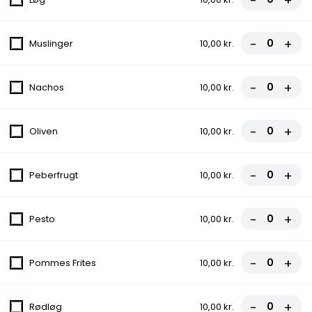
-
+
2. Vesuvio
Tomatsauce, Ost, Skinke
-
+
Muslinger
10,00 kr.
fra
85,00 kr.
-
+
Nachos
10,00 kr.
3. Hawai
Tomatsauce, Ost, Skinke, Ananas
-
+
Oliven
10,00 kr.
fra
90,00 kr.
-
+
Peberfrugt
10,00 kr.
4. Napoli
Tomatsauce, Ost, Skinke, Rejer
-
+
Pesto
10,00 kr.
fra
90,00 kr.
-
+
Pommes Frites
10,00 kr.
5. Pompeio
Tomatsauce, Ost, Kylling, Bacon
-
+
Rødløg
10,00 kr.