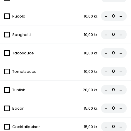
fra
90,00 kr.
-
+
Rucola
10,00 kr.
6. Capricciosa
Tomatsauce, Ost, Skinke, Champignon
-
+
Spaghetti
10,00 kr.
fra
90,00 kr.
-
+
Tacosauce
10,00 kr.
7. Bacone
Tomatsauce, Ost, Skinke, Bacon,
Gorgonzola
-
+
Tomatsauce
10,00 kr.
fra
95,00 kr.
-
+
Tunfisk
20,00 kr.
7A. Erdals Specials
Tomatsauce, Ost, Kylling, Spaghetti, Løg,
Dressing, Chili
-
+
Bacon
15,00 kr.
fra
110,00 kr.
-
+
Cocktailpølser
15,00 kr.