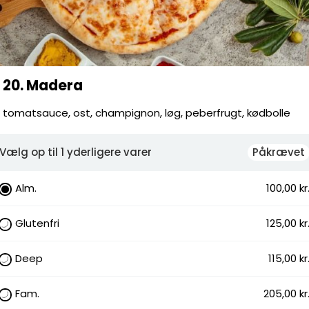
Pose
Servicege
Leverings
Total
20. Madera
tomatsauce, ost, champignon, løg, peberfrugt, kødbolle
Vælg op til 1 yderligere varer
Påkrævet
eberfrugt, kødbolle
Alm.
100,00 kr
Glutenfri
125,00 kr
ampignon, Løg, Peberfrugt, Kødboller
.
Deep
115,00 kr
ise, Champignon, Chili I Bæger, Chili På
 Bæger, Hvidløg På Pizza, Hvidløgolie I
Fam.
205,00 kr
dløgsdressing På Pizza, Hvidløgsolie På