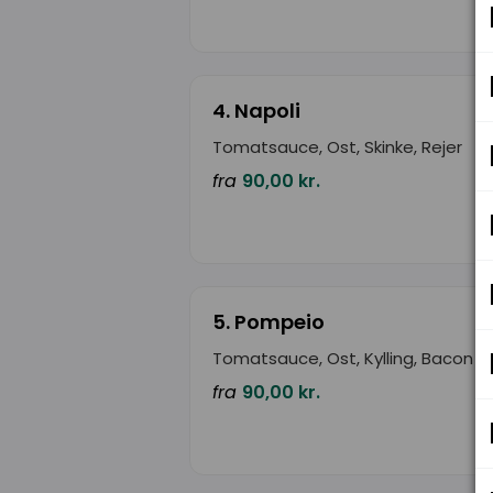
4. Napoli
Tomatsauce, Ost, Skinke, Rejer
fra
90,00 kr.
5. Pompeio
Tomatsauce, Ost, Kylling, Bacon
fra
90,00 kr.