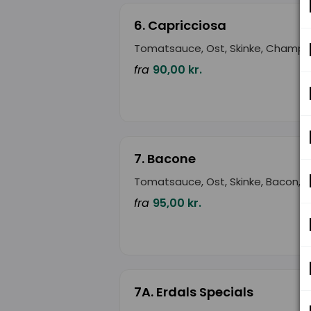
6. Capricciosa
Tomatsauce, Ost, Skinke, Champi
fra
90,00 kr.
7. Bacone
Tomatsauce, Ost, Skinke, Bacon, 
fra
95,00 kr.
7A. Erdals Specials