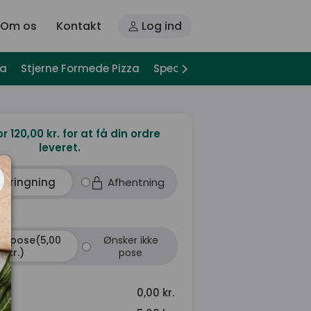
Om os
Kontakt
Log ind
za
Stjerne Formede Pizza
Special Pizza
Pizza Sandwi
or 120,00 kr. for at få din ordre
leveret.
dbringning
Afhentning
r pose(5,00
Ønsker ikke
kr.)
pose
0,00 kr.