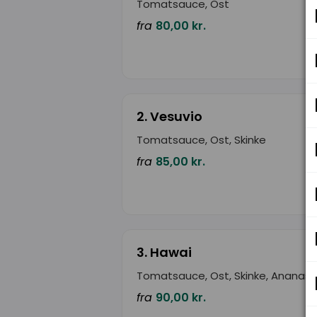
Tomatsauce, Ost
fra
80,00 kr.
2. Vesuvio
Tomatsauce, Ost, Skinke
fra
85,00 kr.
3. Hawai
Tomatsauce, Ost, Skinke, Ananas
fra
90,00 kr.