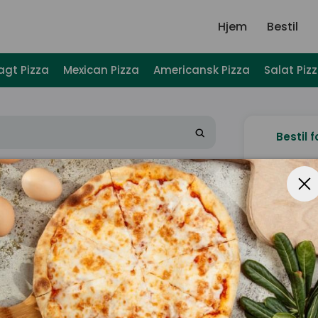
Hjem
Bestil
agt Pizza
Mexican Pizza
Americansk Pizza
Salat Piz
Bestil f
U
Ønske
Subtotal