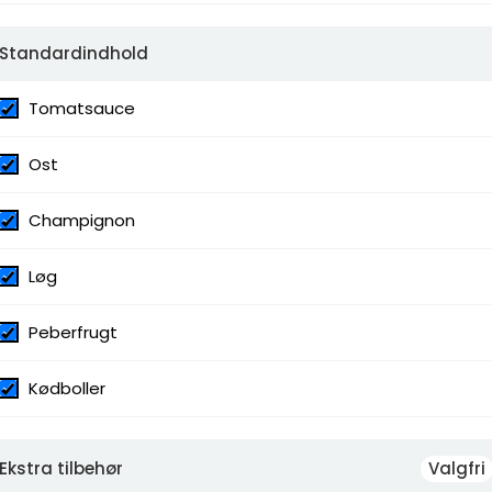
inger, Nachos, Oliven, Peberfrugt, Pesto,
hetti, Tacosauce, Tomatsauce, Tunfisk,
Standardindhold
t, Gorgonzola, Kødbolle, Kødboller,
Lufttørret Skinke, Oksefilet, Ost,
 Skinke
Tomatsauce
Ost
Champignon
Løg
Peberfrugt
Kødboller
Ekstra tilbehør
Valgfri