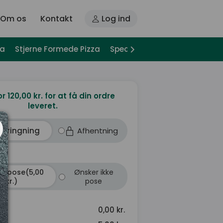
Om os
Kontakt
Log ind
za
Stjerne Formede Pizza
Special Pizza
Pizza Sandwi
or 120,00 kr. for at få din ordre
leveret.
dbringning
Afhentning
r pose(5,00
Ønsker ikke
kr.)
pose
0,00 kr.