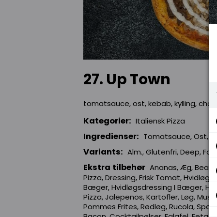
27. Up Town
tomatsauce, ost, kebab, kylling, cha
Kategorier:
Italiensk Pizza
Ingredienser:
Tomatsauce, Ost, Ke
Variants:
Alm., Glutenfri, Deep, Fam
Ekstra tilbehør
Ananas, Æg, Bearna
Pizza, Dressing, Frisk Tomat, Hvidløg I
Bæger, Hvidløgsdressing I Bæger, Hvi
Pizza, Jalepenos, Kartofler, Løg, Musl
Pommes Frites, Rødløg, Rucola, Spag
Bacon, Cocktailpølser, Falafel, Fetaos