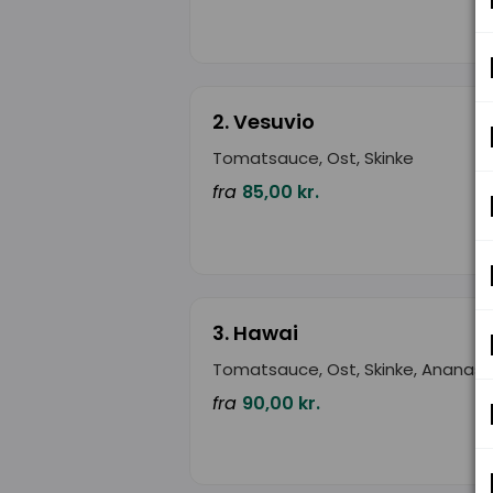
2. Vesuvio
Tomatsauce, Ost, Skinke
fra
85,00 kr.
3. Hawai
Tomatsauce, Ost, Skinke, Ananas
fra
90,00 kr.