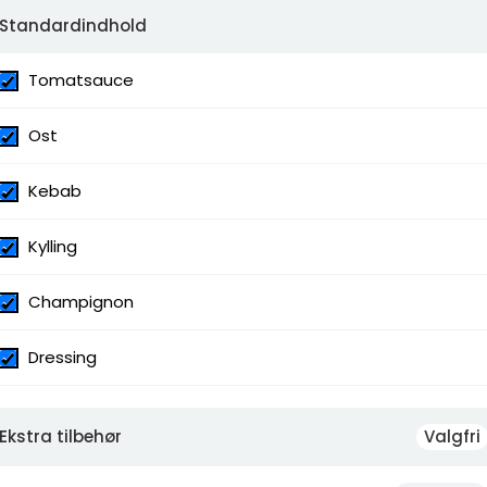
Lufttørret Skinke, Oksefilet, Ost,
Standardindhold
 Skinke
Tomatsauce
Ost
Kebab
Kylling
Champignon
Dressing
urger
Ekstra tilbehør
Valgfri