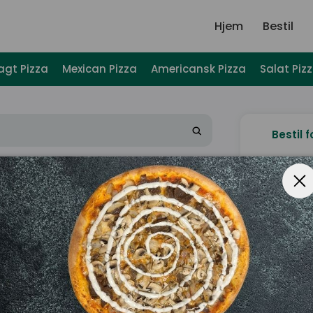
Hjem
Bestil
agt Pizza
Mexican Pizza
Americansk Pizza
Salat Piz
Bestil f
U
Ønske
Subtotal