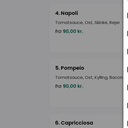
4. Napoli
Tomatsauce, Ost, Skinke, Rejer
fra
90,00 kr.
5. Pompeio
Tomatsauce, Ost, Kylling, Bacon
fra
90,00 kr.
6. Capricciosa