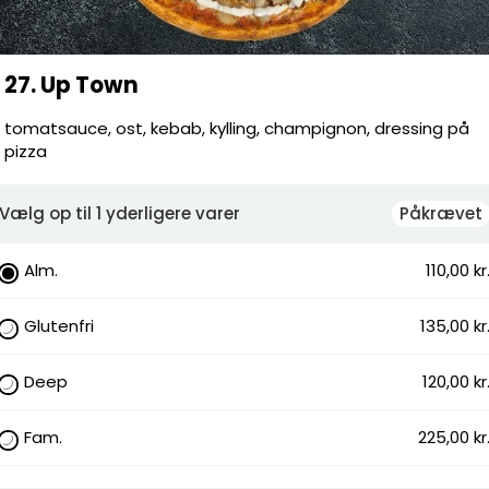
Pose
Servicege
Leverings
27. Up Town
Total
tomatsauce, ost, kebab, kylling, champignon, dressing på
pizza
Vælg op til 1 yderligere varer
Påkrævet
mpignon, dressing på pizza
Alm.
110,00 kr
bab, Kylling, Champignon, Dressing
Glutenfri
135,00 kr
.
ise, Champignon, Chili I Bæger, Chili På
Deep
120,00 kr
 Bæger, Hvidløg På Pizza, Hvidløgolie I
dløgsdressing På Pizza, Hvidløgsolie På
Fam.
225,00 kr
inger, Nachos, Oliven, Peberfrugt, Pesto,
hetti, Tacosauce, Tomatsauce, Tunfisk,
t, Gorgonzola, Kødbolle, Kødboller,