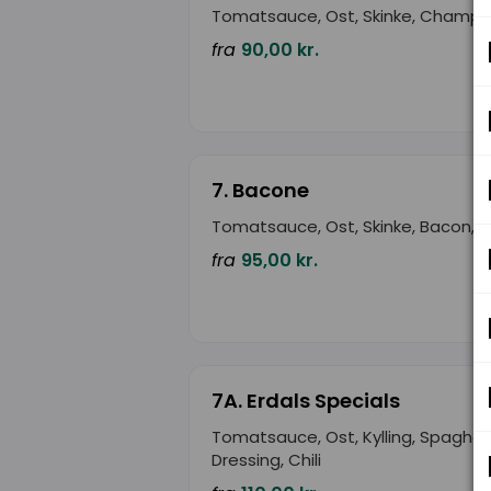
Tomatsauce, Ost, Skinke, Champi
fra
90,00 kr.
7. Bacone
Tomatsauce, Ost, Skinke, Bacon, 
fra
95,00 kr.
7A. Erdals Specials
Tomatsauce, Ost, Kylling, Spaghett
Dressing, Chili