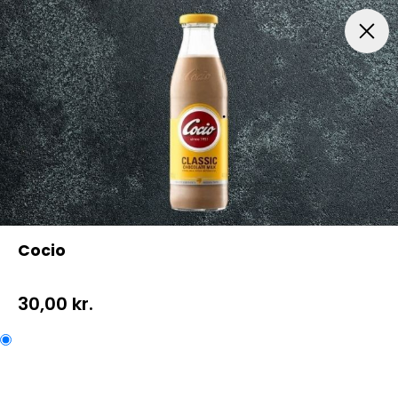
Menuer
Italiensk Pizza
Indbagt Pizza
Mexican Pi
Cocio
30,00 kr.