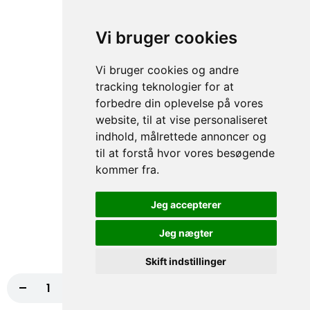
70. Falafel
Vi bruger cookies
50,00 kr.
Vi bruger cookies og andre
tracking teknologier for at
forbedre din oplevelse på vores
71. Tun
website, til at vise personaliseret
50,00 kr.
indhold, målrettede annoncer og
til at forstå hvor vores besøgende
kommer fra.
105. Rejer
Jeg accepterer
50,00 kr.
Jeg nægter
Skift indstillinger
106. Mix
-
+
Læg i kurv
30,00 kr.
Kebab, Kylling