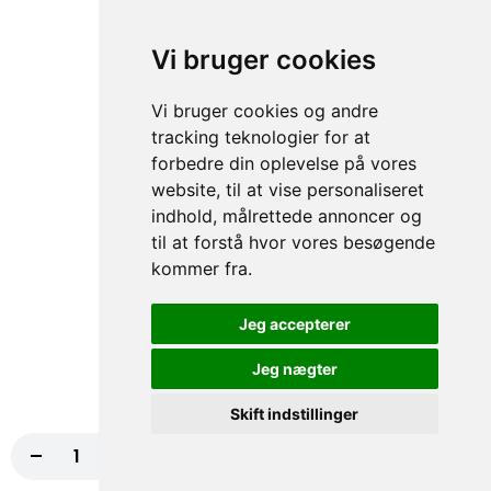
Vi bruger cookies
70. Falafel
50,00 kr.
Vi bruger cookies og andre
tracking teknologier for at
forbedre din oplevelse på vores
website, til at vise personaliseret
71. Tun
indhold, målrettede annoncer og
50,00 kr.
til at forstå hvor vores besøgende
kommer fra.
Jeg accepterer
105. Rejer
Jeg nægter
50,00 kr.
Skift indstillinger
-
+
Læg i kurv
120,00 kr.
106. Mix