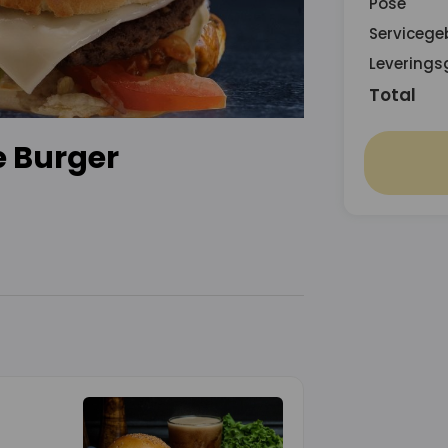
Pose
Servicege
Leverings
Total
e Burger