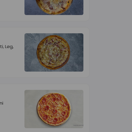
i, Løg,
ni