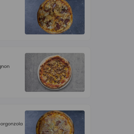
gnon
Gorgonzola