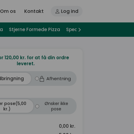
Om os
Kontakt
Log ind
za
Stjerne Formede Pizza
Special Pizza
Pizza Sandwi
or 120,00 kr. for at få din ordre
leveret.
dbringning
Afhentning
r pose(5,00
Ønsker ikke
kr.)
pose
0,00 kr.