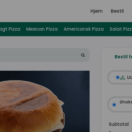
Hjem
Bestil
agt Pizza
Mexican Pizza
Americansk Pizza
Salat Piz
Bestil f
U
Ønske
Subtotal