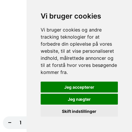
Vi bruger cookies
70. Falafel
50,00 kr.
Vi bruger cookies og andre
tracking teknologier for at
forbedre din oplevelse på vores
website, til at vise personaliseret
71. Tun
indhold, målrettede annoncer og
50,00 kr.
til at forstå hvor vores besøgende
kommer fra.
Jeg accepterer
105. Rejer
Jeg nægter
50,00 kr.
Skift indstillinger
-
+
Læg i kurv
110,00 kr.
106. Mix