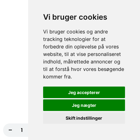
70. Falafel
Vi bruger cookies
50,00 kr.
Vi bruger cookies og andre
tracking teknologier for at
forbedre din oplevelse på vores
71. Tun
website, til at vise personaliseret
50,00 kr.
indhold, målrettede annoncer og
til at forstå hvor vores besøgende
kommer fra.
105. Rejer
Jeg accepterer
50,00 kr.
Jeg nægter
Skift indstillinger
106. Mix
-
+
Læg i kurv
10,00 kr.
Kebab, Kylling