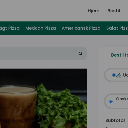
Hjem
Bestil
agt Pizza
Mexican Pizza
Americansk Pizza
Salat Piz
Bestil f
U
Ønske
Subtotal