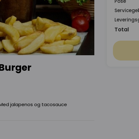
Pose
Servicege
Leverings
Total
 Burger
 Med jalapenos og tacosauce