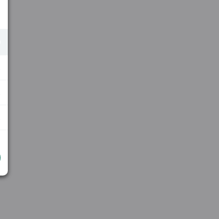
.
.
.