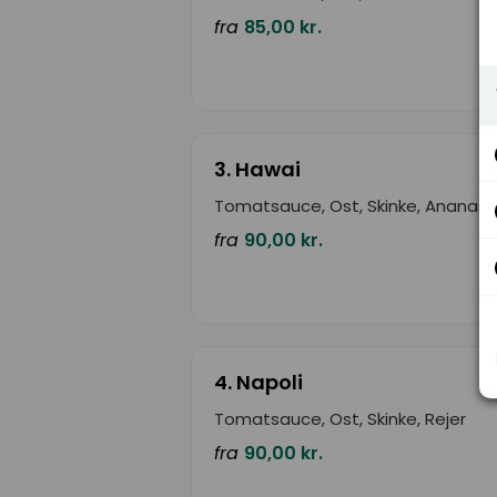
fra
85,00 kr.
3. Hawai
Tomatsauce, Ost, Skinke, Ananas
fra
90,00 kr.
4. Napoli
Tomatsauce, Ost, Skinke, Rejer
fra
90,00 kr.