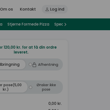
Om os
Kontakt
Log ind
za
Stjerne Formede Pizza
Special Pizza
Pizza Sandwi
or 120,00 kr. for at få din ordre
leveret.
dbringning
Afhentning
r pose(5,00
Ønsker ikke
kr.)
pose
0,00 kr.