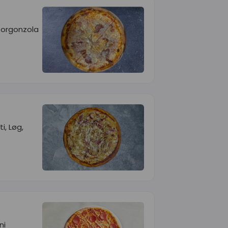
Gorgonzola
i, Løg,
ni