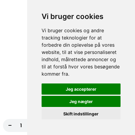
Vi bruger cookies
70. Falafel
50,00 kr.
Vi bruger cookies og andre
tracking teknologier for at
forbedre din oplevelse på vores
website, til at vise personaliseret
71. Tun
indhold, målrettede annoncer og
50,00 kr.
til at forstå hvor vores besøgende
kommer fra.
Jeg accepterer
105. Rejer
50,00 kr.
Jeg nægter
Skift indstillinger
-
+
Læg i kurv
50,00 kr.
106. Mix