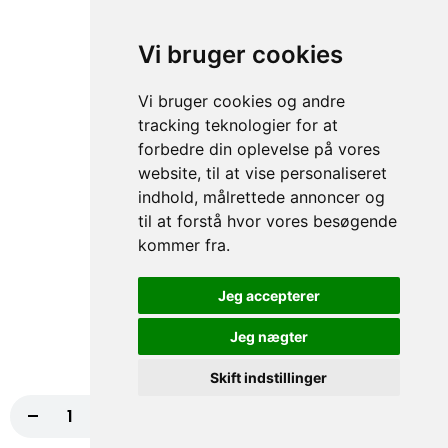
67. Kebab
Vi bruger cookies
50,00 kr.
Vi bruger cookies og andre
tracking teknologier for at
forbedre din oplevelse på vores
68. Skinke
website, til at vise personaliseret
50,00 kr.
indhold, målrettede annoncer og
til at forstå hvor vores besøgende
kommer fra.
69. Kylling
Jeg accepterer
50,00 kr.
Jeg nægter
Skift indstillinger
70. Falafel
-
+
Læg i kurv
105,00 kr.
50,00 kr.