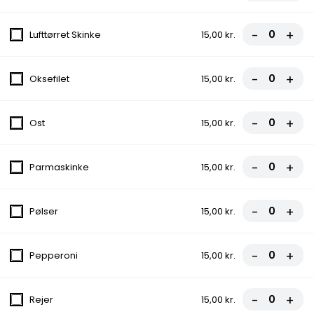
15. Mazlum
-
+
Lufttørret Skinke
15,00 kr.
Tomatsauce, Ost, Kebab, Champignon,
Gorgonzola, Løg
-
+
Oksefilet
15,00 kr.
fra
100,00 kr.
-
+
16. Laudrup
Ost
15,00 kr.
Tomatsauce, Ost, Skinke, Bacon, Løg,
Pepperoni, Æg
-
+
Parmaskinke
15,00 kr.
fra
110,00 kr.
-
+
Pølser
15,00 kr.
16a. Emo
Tomatsauce, Ost, Kebab, Kylling,
Champignon, Peberfrugt, Kødboller
-
+
Pepperoni
15,00 kr.
fra
110,00 kr.
-
+
Rejer
15,00 kr.
16b. Pilot