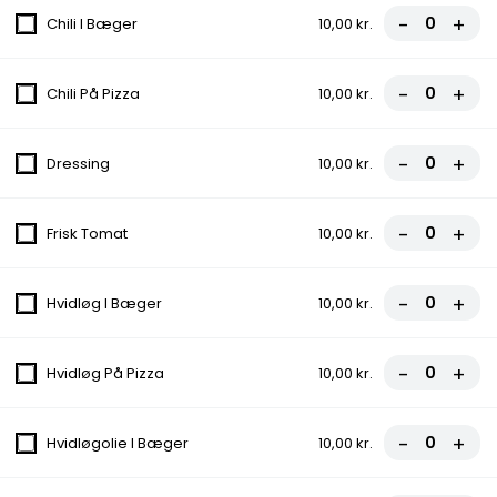
-
+
Chili I Bæger
10,00 kr.
Menu 4 - Hj. Pitabrød
-
+
Chili På Pizza
10,00 kr.
135,00 kr.
-
+
Dressing
10,00 kr.
Menu 5 - Grill Kylling
-
+
Frisk Tomat
10,00 kr.
135,00 kr.
-
+
Hvidløg I Bæger
10,00 kr.
Italiensk Pizza
-
+
Hvidløg På Pizza
10,00 kr.
Alle pizzaer kan også fås som fuldkorn og glutenfri.
-
+
Hvidløgolie I Bæger
10,00 kr.
1. Margherita
Tomatsauce, Ost