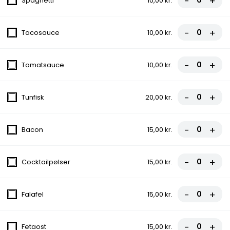
-
+
Spaghetti
10,00 kr.
8. City Pizza
-
+
Tacosauce
10,00 kr.
Tomatsauce, Ost, Skinke, Pepperoni
fra
95,00 kr.
-
+
Tomatsauce
10,00 kr.
9. Quattro Stagioni
-
+
Tunfisk
20,00 kr.
Tomatsauce, Ost, Skinke, Bacon,
Champignon, Løg
-
+
fra
100,00 kr.
Bacon
15,00 kr.
10. Amigos
-
+
Cocktailpølser
15,00 kr.
Tomatsauce, Ost, Bacon, Kebab,
Cocktailpølser, Pepperoni
-
+
Falafel
15,00 kr.
fra
110,00 kr.
11. Vegetariana
-
+
Fetaost
15,00 kr.