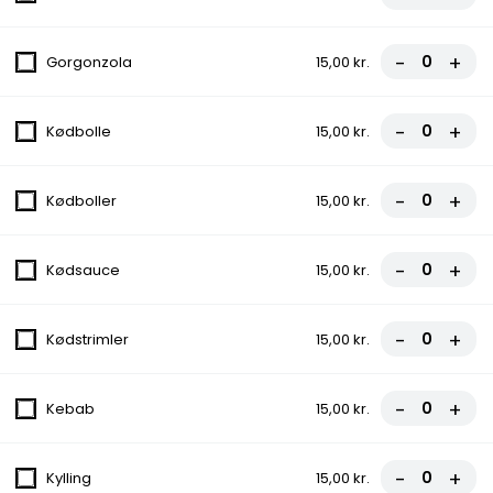
Tomatsauce, Ost, Ananas, Champignon,
Løg, Oliven
-
+
Gorgonzola
15,00 kr.
fra
100,00 kr.
12. First Food
-
+
Kødbolle
15,00 kr.
Tomatsauce, Ost, Pepperoni
fra
85,00 kr.
-
+
Kødboller
15,00 kr.
13. Italiana
-
+
Kødsauce
15,00 kr.
Tomatsauce, Ost, Kødsauce, Løg
fra
90,00 kr.
-
+
Kødstrimler
15,00 kr.
14. Gourmet
-
+
Kebab
15,00 kr.
Tomatsauce, Ost, Skinke, Bacon,
Cocktailpølser
-
+
Kylling
15,00 kr.
fra
100,00 kr.