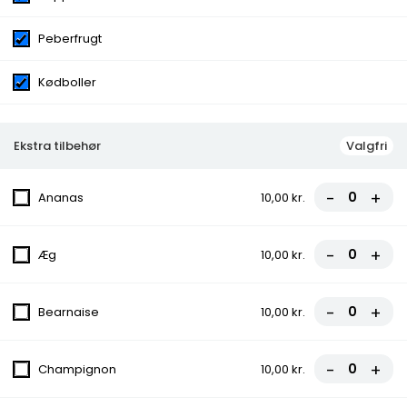
Peberfrugt
Kødboller
Menuer
Menu 1 - Hj. Classic Burger
Ekstra tilbehør
Valgfri
135,00 kr.
-
+
Ananas
10,00 kr.
Menu 2 - Hj. Classic Mega
-
+
Æg
10,00 kr.
Burger
145,00 kr.
-
+
Bearnaise
10,00 kr.
Menu 3 - Hjm. Durum
-
+
Champignon
10,00 kr.
135,00 kr.