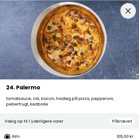
Menuer
Italiensk Pizza
Indbagt Pizza
Mexican Pi
24. Palermo
tomatsauce, ost, bacon, hvidløg på pizza, pepperoni,
peberfrugt, kødbolle
Vælg op til 1 yderligere varer
Påkrævet
Alm.
105,00 kr.