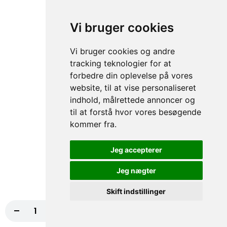
50,00 kr.
Vi bruger cookies
70. Falafel
Vi bruger cookies og andre
tracking teknologier for at
50,00 kr.
forbedre din oplevelse på vores
website, til at vise personaliseret
indhold, målrettede annoncer og
71. Tun
til at forstå hvor vores besøgende
kommer fra.
50,00 kr.
Jeg accepterer
Jeg nægter
105. Rejer
50,00 kr.
Skift indstillinger
-
+
Læg i kurv
75,00 kr.