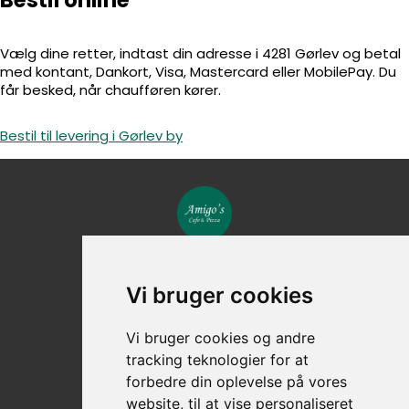
Vælg dine retter, indtast din adresse i 4281 Gørlev og betal
med kontant, Dankort, Visa, Mastercard eller MobilePay. Du
får besked, når chaufføren kører.
Bestil til levering i Gørlev by
Bytorvet 2C, 4281 Gørlev
Vi bruger cookies
+45 58 85 02 03
CVR nr: 46234316
Vi bruger cookies og andre
tracking teknologier for at
forbedre din oplevelse på vores
website, til at vise personaliseret