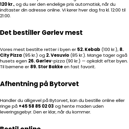
120 kr.
, og du ser den endelige pris automatisk, når du
indtaster din adresse online. Vi kører hver dag fra kl. 12:00 til
21:00.
Det bestiller Gørlev mest
Vores mest bestilte retter i byen er
52. Kebab
(100 kr.),
8.
City Pizza
(95 kr.) og
2. Vesuvio
(85 kr.). Mange tager også
husets egen
26. Gørlev
-pizza (90 kr.) — opkaldt efter byen.
Til børnene er
89. Stor Bakke
en fast favorit.
Afhentning på Bytorvet
Handler du alligevel på Bytorvet, kan du bestille online eller
ringe på
+45 58 85 02 03
og hente maden uden
leveringsgebyr. Den er klar, når du kommer.
Bestil online